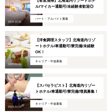
【客室清掃】北海道内リゾートホテ
ル/マイカー通勤可/未経験者歓迎◎
パート・アルバイト募集
2025.10.01
【洋食調理スタッフ】北海道内リゾ
ートホテル/車通勤可/寮完備/未経験
OK！
キャリア・中途募集
2025.03.01
HOME
【スパセラピスト】北海道内リゾー
トホテル/車通勤可/寮完備/増員募集！
会社概要
COMPANY
募集要項
キャリア・中途募集
RECRUITMENT
2025.03.01