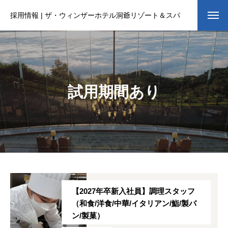
採用情報 | ザ・ウィンザーホテル洞爺リゾート＆スパ
試用期間あり
【2027年卒新入社員】調理スタッフ
（和食/洋食/中華/イタリアン/鮨/製パ
ン/製菓）