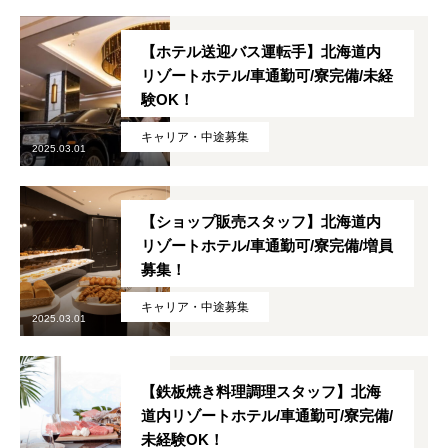
職種紹介
INTERVIEW
【ホテル送迎バス運転手】北海道内
よくある質問
FAQ
リゾートホテル/車通勤可/寮完備/未経
験OK！
キャリア・中途募集
2025.03.01
【ショップ販売スタッフ】北海道内
リゾートホテル/車通勤可/寮完備/増員
募集！
キャリア・中途募集
2025.03.01
【鉄板焼き料理調理スタッフ】北海
道内リゾートホテル/車通勤可/寮完備/
未経験OK！