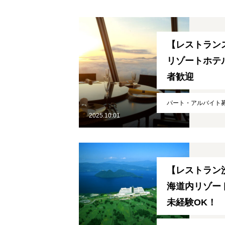
HOME
【レストラン
リゾートホテル
会社概要
者歓迎
パート・アルバイト
2025.10.01
募集要項
職種紹介
【レストラン
海道内リゾート
未経験OK！
よくある質問