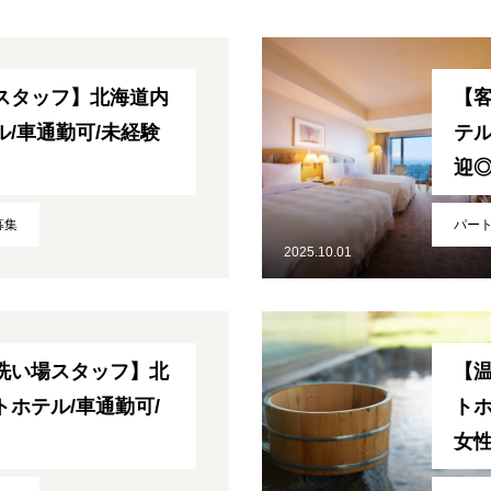
スタッフ】北海道内
【
/車通勤可/未経験
テル
迎
募集
パー
2025.10.01
洗い場スタッフ】北
【
ホテル/車通勤可/
トホ
女