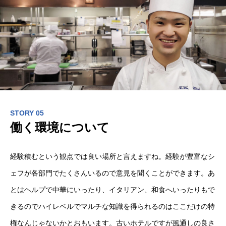
HOME
会社概要
COMPANY
STORY 05
働く環境について
募集要項
RECRUITMENT
経験積むという観点では良い場所と言えますね。経験が豊富なシ
職種紹介
INTERVIEW
ェフが各部門でたくさんいるので意見を聞くことができます。あ
よくある質問
FAQ
とはヘルプで中華にいったり、イタリアン、和食へいったりもで
きるのでハイレベルでマルチな知識を得られるのはここだけの特
権なんじゃないかとおもいます。古いホテルですが風通しの良さ