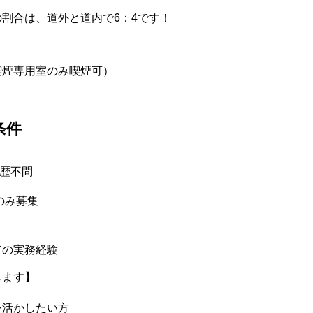
割合は、道外と道内で6：4です！
喫煙専用室のみ喫煙可）
条件
歴不問
のみ募集
ての実務経験
します】
を活かしたい方