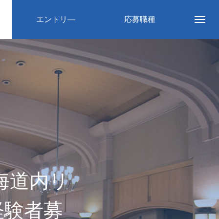
エントリ―
応募職種
海道内リ
経験者募