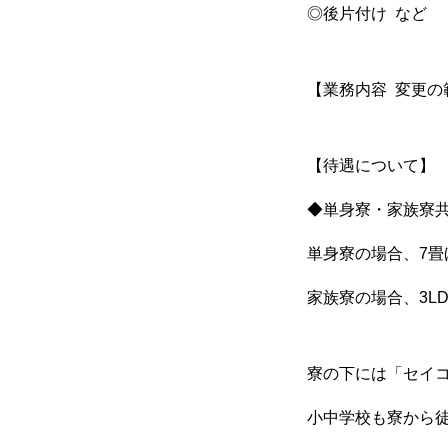
募集要項
◎後片付け など
【業務内容 変更の
職種紹介
【待遇について】
◆単身寮・家族寮
よくある質問
単身寮の場合、7畳
家族寮の場合、3L
寮の下には「セイ
小中学校も寮から